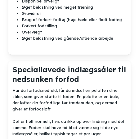
Disponibel arveligt
Øget belastning ved meget træning
Graviditet
Brug af forkert fodtøj (høje hæle eller fladt fodtøj)
Forkert fodstilling
Overvægt
Øget belastning ved gående/stående arbejde
Speciallavede indlægssåler til
nedsunken forfod
Har du forfodsnedfald, får du indsat en pelotte i dine
Ingen varer i kurven.
såler, som giver støtte til foden. En pelotte er en bule,
der løfter din forfod lige før trædepuden, og dermed
Go to shop
giver et forfodsløft.
Det er helt normalt, hvis du ikke oplever lindring med det
samme. Foden skal have tid til at vænne sig til de nye
indlægssåler, hvilket typisk tager et par uger.