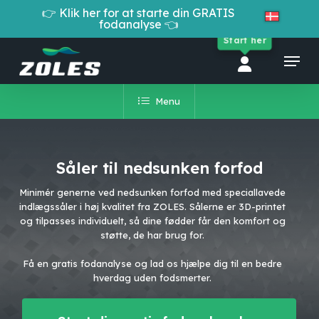
Skip
👉 Klik her for at starte din GRATIS
to
fodanalyse 👈
Cart
Close
main
Start her
Cart
Close
content
Menu
Menu
Menu
Såler til nedsunken forfod
Minimér generne ved nedsunken forfod med speciallavede
indlægssåler i høj kvalitet fra ZOLES. Sålerne er 3D-printet
og tilpasses individuelt, så dine fødder får den komfort og
støtte, de har brug for.
Få en gratis fodanalyse og lad os hjælpe dig til en bedre
hverdag uden fodsmerter.