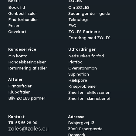
Bestil
ZOLES
Book tid
Om ZOLES
Genbestil såler
Sådan gør du – guide
Find forhandler
Teknologi
Priser
FAQ
Gavekort
ZOLES Partnere
Foredrag med ZOLES
Kundeservice
Udfordringer
Min konto
Nedsunken forfod
Handelsbetingelser
Platfod
Returnering af såler
Overpronation
Supination
Aftaler
Hælspore
Firmaaftaler
Knæproblemer
Klubaftaler
Smerter i akillessenen
Bliv ZOLES partner
Smerter i skinnebenet
Kontakt
Adresse
Tlf. 53 55 28 00
Bybjergvej 13
zoles@zoles.eu
3060 Espergærde
Danmark