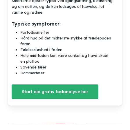
Smerterne opstår typisk ved igangsætning, belastning
og om natten, og de kan ledsages af hævelse, let
varme og rødme.
Typiske symptomer:
Forfodssmerter
Hård hud på det midterste stykke af trædepuden
foran
Følelsesløshed i foden
Hele midtfoden kan være sunket og have skabt
en platfod
Sovende tæer
Hammertæer
Start din gratis fodanalyse her